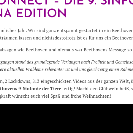
NNECT – DIE 9. SINF
NA EDITION
öhnliches Jahr. Wir sind ganz entspannt gestartet in ein Beethov
n träumen lassen und nichtsdestotrotz ist es für uns ein Beethove
absagen wie Beethoven und niemals war Beethovens Message so w
ungen stand das grundlegende Verlangen nach Freiheit und Gemeinscha
ere aktuellen Probleme relevanter ist und uns gleichzeitig einen Ra
n, 2 Lockdowns, 813 eingeschickten Videos aus der ganzen Welt, 
hovens 9. Sinfonie der Tiere
fertig! Macht den Glühwein heiß, s
kraft wünscht euch viel Spaß und frohe Weihnachten!