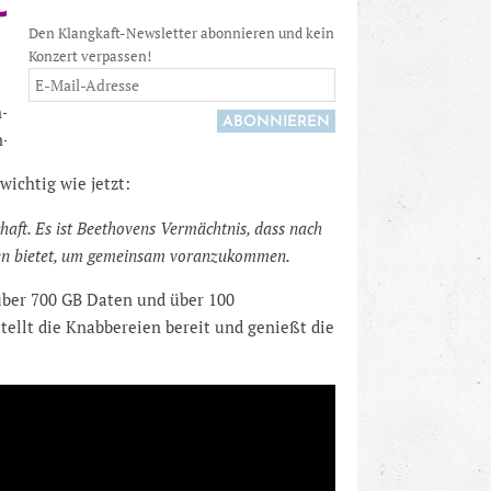
ONIE DER
Den Klangkaft-Newsletter abonnieren und kein
Konzert verpassen!
en-Jubiläums-Jahr, dann wurde es vor Allem
n-Jahr der ganz besonderen Art geblieben.
ichtig wie jetzt:
ft. Es ist Beethovens Vermächtnis, dass nach
hmen bietet, um gemeinsam voranzukommen.
über 700 GB Daten und über 100
tellt die Knabbereien bereit und genießt die