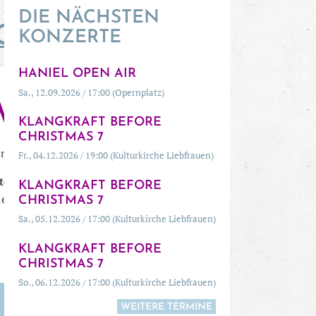
DIE NÄCHSTEN
OFF
KONZERTE
HANIEL OPEN AIR
Sa., 12.09.2026 / 17:00 (Opernplatz)
WIEDER!
KLANGKRAFT BEFORE
CHRISTMAS 7
n endlich wieder so weit.
Fr., 04.12.2026 / 19:00 (Kulturkirche Liebfrauen)
rte um 15.00 Uhr und um 19.30 Uhr
im
KLANGKRAFT BEFORE
el für Sinfonieorchester und 3 Sprecher.
CHRISTMAS 7
Sa., 05.12.2026 / 17:00 (Kulturkirche Liebfrauen)
KLANGKRAFT BEFORE
CHRISTMAS 7
So., 06.12.2026 / 17:00 (Kulturkirche Liebfrauen)
WEITERE TERMINE