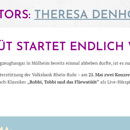
TORS:
THERESA DENH
ÜT STARTET ENDLICH 
gzeughangar in Mülheim bereits einmal abheben durfte, ist es nu
Unterstützung der Volksbank Rhein-Ruhr – am
21. Mai zwei Konze
uch-Klassiker
„Robbi, Tobbi und das Fliewatüüt“
als Live-Hörspi