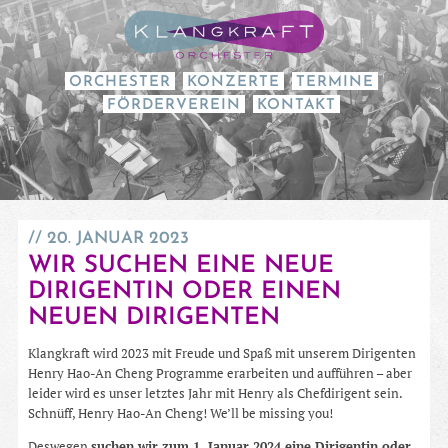
ORCHESTER
KONZERTE
TERMINE
FÖRDERVEREIN
KONTAKT
20. JANUAR 2023
WIR SUCHEN EINE NEUE
DIRIGENTIN ODER EINEN
NEUEN DIRIGENTEN
Klangkraft wird 2023 mit Freude und Spaß mit unserem Dirigenten
Henry Hao-An Cheng Programme erarbeiten und aufführen – aber
leider wird es unser letztes Jahr mit Henry als Chefdirigent sein.
Schnüff, Henry Hao-An Cheng! We’ll be missing you!
Deswegen
suchen wir zum 1. Januar 2024 eine Dirigentin oder