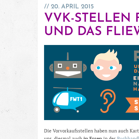
20. APRIL 2015
VVK-STELLEN F
UND DAS FLIE
Die Vorvorkaufsstellen haben nun auch Kart
uns, diesmal auch
in Essen
in der
Buchhand