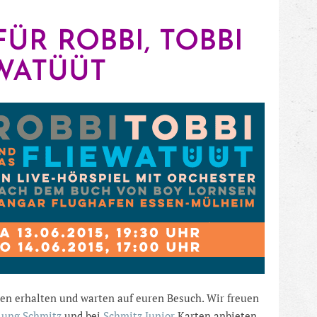
ÜR ROBBI, TOBBI
WATÜÜT
en erhalten und warten auf euren Besuch. Wir freuen
lung Schmitz
und bei
Schmitz Junior
Karten anbieten