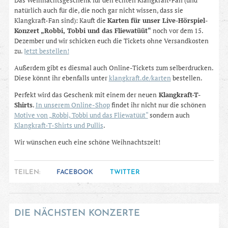
Das Weihnachtsgeschenk für den echten Klangkraft-Fan (und
natürlich auch für die, die noch gar nicht wissen, dass sie
Klangkraft-Fan sind): Kauft die
Karten für unser Live-Hörspiel-
Konzert „Robbi, Tobbi und das Fliewatüüt“
noch vor dem 15.
Dezember und wir schicken euch die Tickets ohne Versandkosten
zu.
Jetzt bestellen!
Außerdem gibt es diesmal auch Online-Tickets zum selberdrucken.
Diese könnt ihr ebenfalls unter
klangkraft.de/karten
bestellen.
Perfekt wird das Geschenk mit einem der neuen
Klangkraft-T-
Shirts
.
In unserem Online-Shop
findet ihr nicht nur die schönen
Motive von „Robbi, Tobbi und das Fliewatüüt“
sondern auch
Klangkraft-T-Shirts und Pullis
.
Wir wünschen euch eine schöne Weihnachtszeit!
TEILEN:
FACEBOOK
TWITTER
DIE NÄCHSTEN KONZERTE